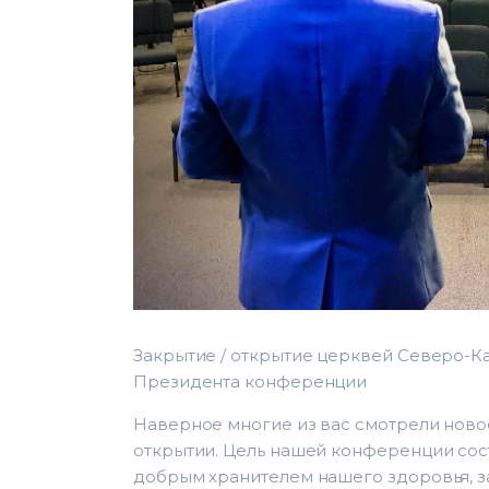
Закрытие / открытие церквей Северо-
Президента конференции
Наверное многие из вас смотрели новост
открытии. Цель нашей конференции состо
добрым хранителем нашего здоровья, за