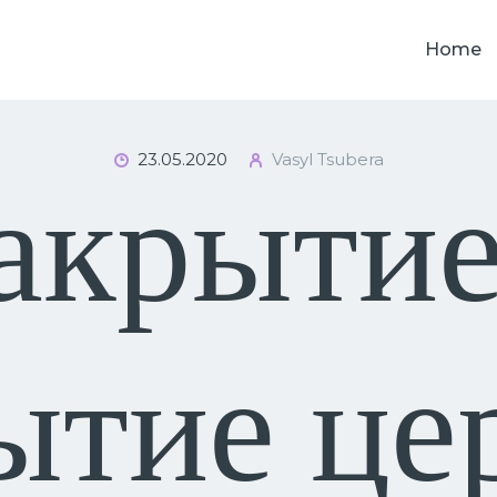
HOME
Home
PODCAST
О НАС
23.05.2020
Vasyl Tsubera
КОНТАКТЫ
акрытие
ытие це