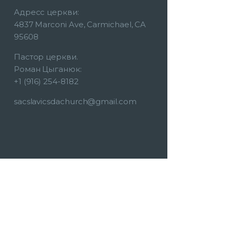
Адресс церкви:
4837 Marconi Ave, Carmichael, CA
95608
Пастор церкви.
Роман Цыганюк:
+1 (916) 254-8182
sacslavicsdachurch@gmail.com