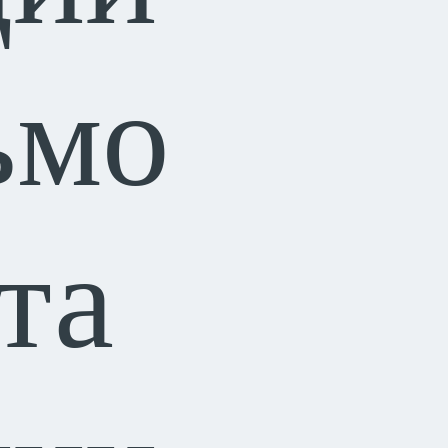
ьмо
та