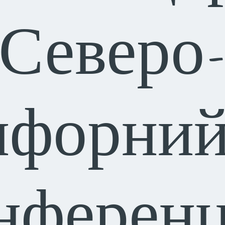
Северо
ифорний
нферен