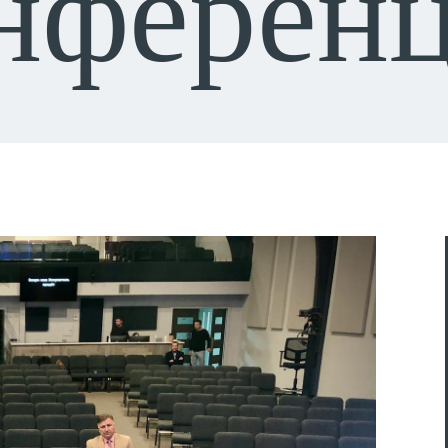
нферен