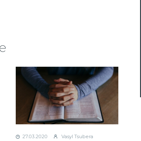
e
27.03.2020
Vasyl Tsubera