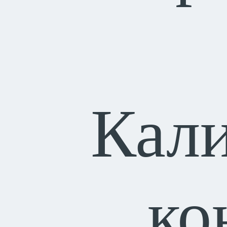
Кал
ко