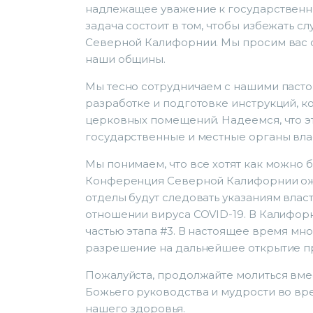
надлежащее уважение к государственным
задача состоит в том, чтобы избежать с
Северной Калифорнии. Мы просим вас с
наши общины.
Мы тесно сотрудничаем с нашими паст
разработке и подготовке инструкций, к
церковных помещений. Надеемся, что э
государственные и местные органы влас
Мы понимаем, что все хотят как можно 
Конференция Северной Калифорнии ожи
отделы будут следовать указаниям власт
отношении вируса COVID-19. В Калифор
частью этапа #3. В настоящее время мн
разрешение на дальнейшее открытие пр
Пожалуйста, продолжайте молиться вме
Божьего руководства и мудрости во вр
нашего здоровья.