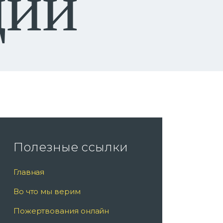
ции
Полезные ссылки
Главная
Во что мы верим
Пожертвования онлайн