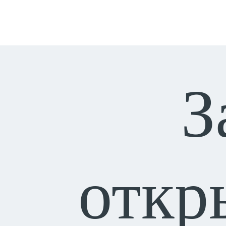
З
откр