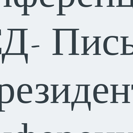
Д- Пис
резиден