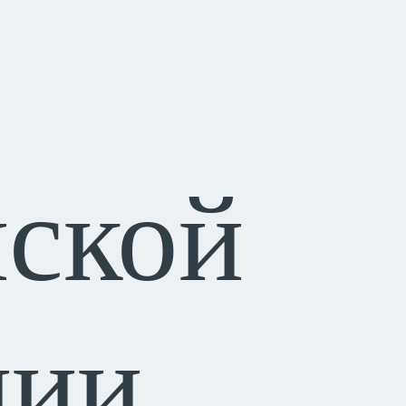
-
ской
ции