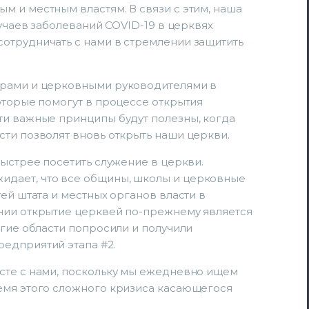
 и местным властям. В связи с этим, наша
лучаев заболеваний COVID-19 в церквях
отрудничать с нами в стремлении защитить
орами и церковными руководителями в
оторые помогут в процессе открытия
ти важные принципы будут полезны, когда
ти позволят вновь открыть наши церкви.
быстрее посетить служение в церкви.
дает, что все общины, школы и церковные
ей штата и местных органов власти в
нии открытие церквей по-прежнему является
огие области попросили и получили
едприятий этапа #2.
сте с нами, поскольку мы ежедневно ищем
емя этого сложного кризиса касающегося