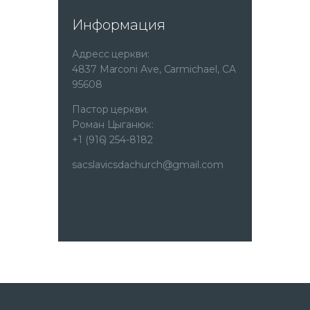
Информация
Адресс церкви:
4837 Marconi Ave, Carmichael, CA
95608
Пастор церкви.
Роман Цыганюк:
+1 (916) 254-8182
sacslavicsdachurch@gmail.com