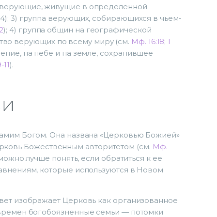
2) верующие, живущие в определенной
2:14); 3) группа верующих, собирающихся в чьем-
2
); 4) группа общин на географической
тство верующих по всему миру (см.
Мф. 16:18
;
1
орение, на небе и на земле, сохранившее
-11
).
ви
амим Богом. Она названа «Церковью Божией»
ерковь Божественным авторитетом (см.
Мф.
можно лучше понять, если обратиться к ее
авнениям, которые используются в Новом
вет изображает Церковь как организованное
 времен богобоязненные семьи — потомки