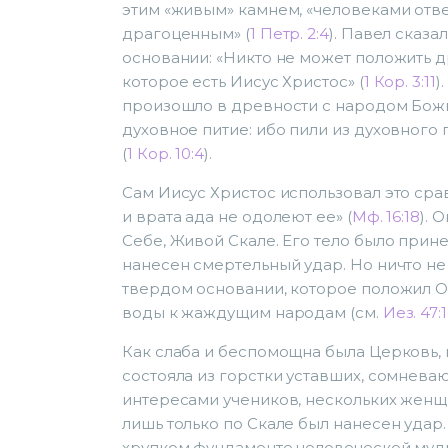
этим «живым» камнем, «человеками отв
драгоценным» (
1 Петр. 2:4
). Павел сказ
основании: «Никто не может положить д
которое есть Иисус Христос» (
1 Кор. 3:11
)
произошло в древности с народом Божьи
духовное питие: ибо пили из духовного
(
1 Кор. 10:4
).
Сам Иисус Христос использовал это сра
и врата ада не одолеют ее» (
Мф. 16:18
). 
Себе, Живой Скале. Его тело было прин
нанесен смертельный удар. Но ничто н
твердом основании, которое положил Он
воды к жаждущим народам (см.
Иез. 47:1
Как слаба и беспомощна была Церковь, 
состояла из горстки уставших, сомнева
интересами учеников, нескольких женщи
лишь только по Скале был нанесен удар
хрупком фундаменте человеческой мудро