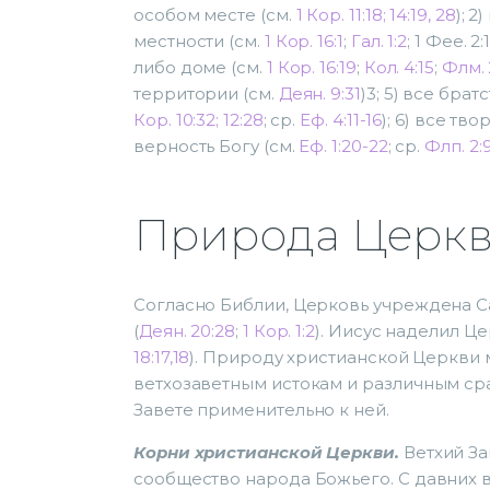
особом месте (см.
1 Кор. 11:18; 14:19, 28
); 
местности (см.
1 Кор. 16:1
;
Гал. 1:2
; 1 Фее. 
либо доме (см.
1 Кор. 16:19
;
Кол. 4:15
;
Флм. 
территории (см.
Деян. 9:31
)3; 5) все бра
Кор. 10:32; 12:28
; ср.
Еф. 4:11-16
); 6) все тв
верность Богу (см.
Еф. 1:20-22
; ср.
Флп. 2:9
Природа Церк
Согласно Библии, Церковь учреждена С
(
Деян. 20:28
;
1 Кор. 1:2
). Иисус наделил Ц
18:17,18
). Природу христианской Церкви 
ветхозаветным истокам и различным ср
Завете применительно к ней.
Корни христианской Церкви.
Ветхий За
сообщество народа Божьего. С давних