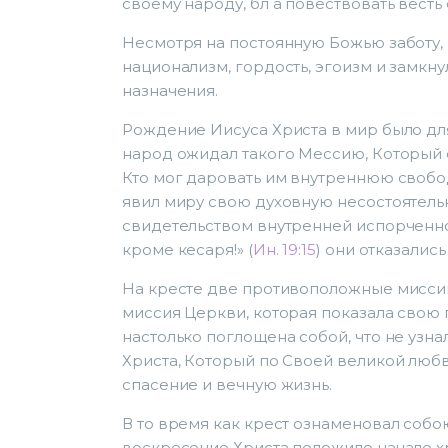
своему народу, бл а повествовать весть
Несмотря на постоянную Божью заботу, 
национализм, гордость, эгоизм и замкну
назначения.
Рождение Иисуса Христа в мир было д
народ ожидал такого Мессию, Который ос
Кто мог даровать им внутреннюю свобо
явил миру свою духовную несостоятельн
свидетельством внутренней испорченнос
кроме кесаря!» (
Ин. 19:15
) они отказалис
На кресте две противоположные миссии
миссия Церкви, которая показала свою 
настолько поглощена собой, что не узна
Христа, Который по Своей великой любв
спасение и вечную жизнь.
В то время как крест ознаменовал собо
воскресение Христа положило начало х