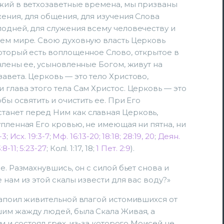
ожий в ветхозаветные времена, мы призваны
ения, для общения, для изучения Слова
одней, для служения всему человечеству и
сем мире. Свою духовную власть Церковь
оторый есть воплощенное Слово, открытое в
члены ее, усыновленные Богом, живут на
авета. Церковь — это тело Христово,
 глава этого тела Сам Христос. Церковь — это
бы освятить и очистить ее. При Его
анет перед Ним как славная Церковь,
упленная Его кровью, не имеющая ни пятна, ни
-3
;
Исх. 19:3-7
;
Мф. 16:13-20; 18:18; 28:19, 20
;
Деян.
3:8-11; 5:23-27
; Колl. 1:17, 18;
1 Пет. 2:9
).
е. Размахнувшись, он с силой бьет снова и
 нам из этой скалы извести для вас воду?»
напоил живительной влагой истомившихся от
шим жажду людей, была Скала Живая, а
м и состоял грех, из-за которого Моисей не