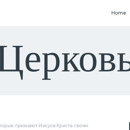
HOME
Home
PODCAST
О НАС
Церков
КОНТАКТЫ
торые признают Иисуса Христа своим