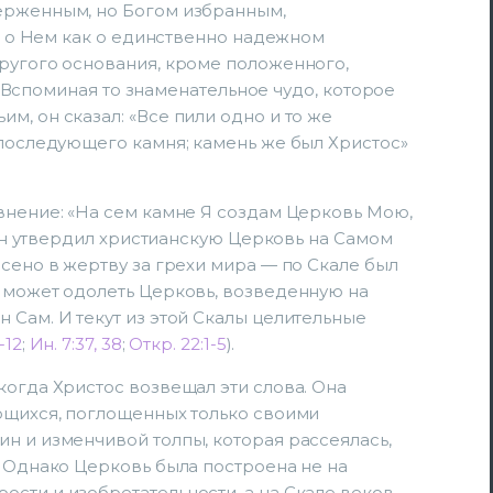
ерженным, но Богом избранным,
ал о Нем как о единственно надежном
ругого основания, кроме положенного,
. Вспоминая то знаменательное чудо, которое
м, он сказал: «Все пили одно и то же
 последующего камня; камень же был Христос»
внение: «На сем камне Я создам Церковь Мою,
Он утвердил христианскую Церковь на Самом
есено в жертву за грехи мира — по Скале был
е может одолеть Церковь, возведенную на
 Сам. И текут из этой Скалы целительные
-12
;
Ин. 7:37, 38
;
Откр. 22:1-5
).
когда Христос возвещал эти слова. Она
ющихся, поглощенных только своими
н и изменчивой толпы, которая рассеялась,
. Однако Церковь была построена не на
сти и изобретательности, а на Скале веков.