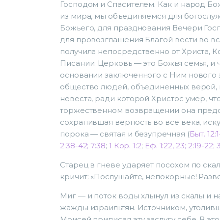
Господом и Спасителем. Как и народ Б
из мира, мы объединяемся для богослуж
Божьего, для празднования Вечери Госп
для провозглашения Благой вести во в
получила непосредственно от Христа, К
Писании. Церковь — это Божья семья, и 
основании заключенного с Ним нового з
общество людей, объединенных верой, и
невеста, ради которой Христос умер, что
торжественном возвращении она предст
сохранившая верность во все века, иск
порока — святая и безупречная (
Быт. 12:1
2:38-42; 7:38
;
1 Кор. 1:2
;
Еф. 1:22, 23; 2:19-22; 
Старец в гневе ударяет посохом по скал
кричит: «Послушайте, непокорные! Разве
Миг — и поток воды хлынул из скалы и 
жажды израильтян. Источником, утолив
Моисей приписал эту заслугу себе. В это