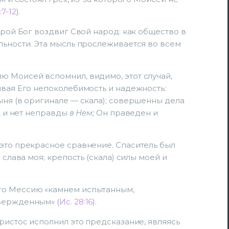
:7-12
).
орой Бог воздвиг Свой народ: как общество в
льности. Эта мысль прослеживается во всем
ю Моисей вспомнил, видимо, этот случай,
ивая Его непоколебимость и надежность:
ыня (в оригинале — скала); совершенны дела
н, и нет неправды
в Нем;
Он праведен и
это прекрасное сравнение. Спаситель был
 слава моя; крепость (скала) силы моей и
го Мессию «камнем испытанным,
вержденным» (
Ис. 28:16
).
ристос исполнил это предсказание, являясь