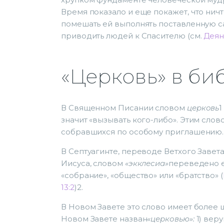
Время показало и еще покажет, что ничт
помешать ей выполнять поставленную са
приводить людей к Спасителю (см.
Деян.
«Церковь» в б
В Священном Писании словом
церковь
1
значит «вызывать кого-либо». Этим сло
собравшихся по особому приглашению.
В Септуагинте, переводе Ветхого Завет
Иисуса, словом
«экклесиа»
переведено 
«собрание», «общество» или «братство» (
13:2
)2.
В Новом Завете это слово имеет более 
Новом Завете назван
«церковью»:
1) вер