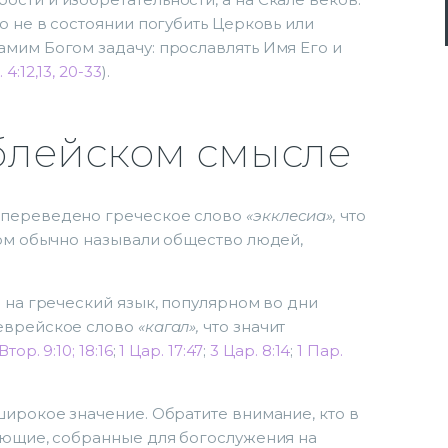
о не в состоянии погубить Церковь или
мим Богом задачу: прославлять Имя Его и
 4:12,13, 20-33
).
иблейском смысле
 переведено греческое слово
«экклесиа»,
что
вом обычно называли общество людей,
а на греческий язык, популярном во дни
еврейское слово
«кагал»,
что значит
Втор. 9:10; 18:16
;
1 Цар. 17:47
;
3 Цар. 8:14
;
1 Пар.
широкое значение. Обратите внимание, кто в
ующие, собранные для богослужения на