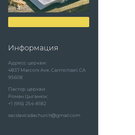
Скачать
Информация
Адресс церкви:
4837 Marconi Ave, Carmichael, CA
95608
Пастор церкви.
Роман Цыганюк:
+1 (916) 254-8182
sacslavicsdachurch@gmail.com