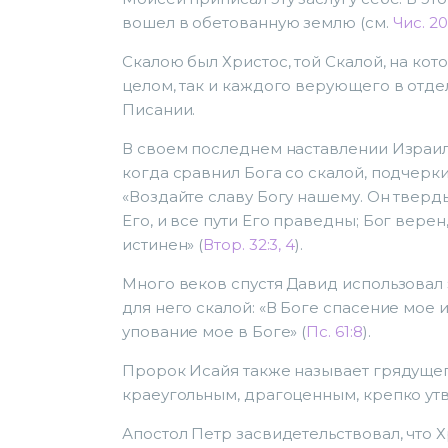
вошел в обетованную землю (см.
Чис. 20
Скалою был Христос, той Скалой, на кот
целом, так и каждого верующего в отде
Писании.
В своем последнем наставлении Израил
когда сравнил Бога со скалой, подчерк
«Воздайте славу Богу нашему. Он тверд
Его, и все пути Его праведны; Бог вере
истинен» (
Втор. 32:3, 4
).
Много веков спустя Давид использовал 
для него скалой: «В Боге спасение мое и
упование мое в Боге» (
Пс. 61:8
).
Пророк Исайя также называет грядуще
краеугольным, драгоценным, крепко ут
Апостол Петр засвидетельствовал, что Х