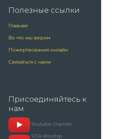
Полезные ссылки
Главная
Во что мы верим
Пожертвования онлайн
Связаться с нами
Присоединяйтесь к
нам
Youtube channel
SDA Worship