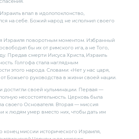
 спасения.
Израиль впал в идолопоклонство,
лся на себе. Божий народ не исполнил своего
ля Израиля поворотным моментом. Избранный
вободил бы их от римского ига, а не Того,
ду. Предав смерти Иисуса Христа, Израиль
ость. Голгофа стала наглядным
ти этого народа. Словами: «Нет у нас царя,
ь от Божьего руководства в жизни своей нации.
 достигли своей кульминации. Первая —
полную несостоятельность. Церковь была
ла своего Основателя. Вторая — миссия
и к людям умер вместо них, чтобы дать им
ю конец миссии исторического Израиля,
ристианской Церкви и ее миссии: