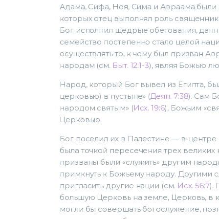
Адама, Сифа, Ноя, Сима и Авраама были 
которых отец выполнял роль священник
Бог исполнил щедрые обетования, данны
семейство постепенно стало целой нац
осуществлять то, к чему был призван А
народам (см.
Быт. 12:1-3
), являя Божью л
Народ, который Бог вывел из Египта, б
церковью) в пустыне» (
Деян. 7:38
). Сам 
народом святым» (
Исх. 19:6
), Божьим «св
Церковью.
Бог поселил их в Палестине — в-центр
была точкой пересечения трех великих 
призваны были «служить» другим народ
примкнуть к Божьему народу. Другими сл
пригласить другие нации (см.
Исх. 56:7
).
большую Церковь на земле, Церковь, в
могли бы совершать богослужение, позн