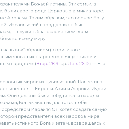
хранителями Божьей истины. Эти семьи, в
а, были своего рода Церковью в миниатюре.
е Аврааму. Таким образом, это верное Богу
ией. Израильский народ должен был
враам, — служить благословением всем
юбовь ко всему миру.
ыл назван «Собранием (в оригинале —
Бог именовал их «царством священников и
ятым народом» (
Втор. 28:9
; ср.
Лев. 26:12
) — Его
е основных мировых цивилизаций. Палестина
континентов — Европы, Азии и Африки. Иудеи
ам. Они должны были побудить эти народы
овами, Бог вызвал их для того, чтобы
 Посредством Израиля Он хотел создать самую
 которой представители всех народов мира
авать истинного Бога и затем, возвращаясь к