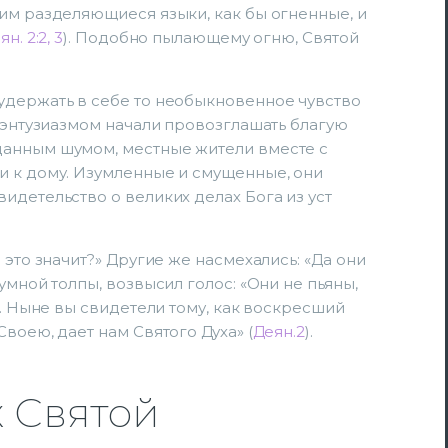
им разделяющиеся языки, как бы огненные, и
ян. 2:2, 3
). Подобно пылающему огню, Святой
удержать в себе то необыкновенное чувство
с энтузиазмом начали провозглашать благую
данным шумом, местные жители вместе с
и к дому. Изумленные и смущенные, они
идетельство о великих делах Бога из уст
 это значит?» Другие же насмехались: «Да они
умной толпы, возвысил голос: «Они не пьяны,
я. Ныне вы свидетели тому, как воскресший
воею, дает нам Святого Духа» (
Деян.2
).
х Святой