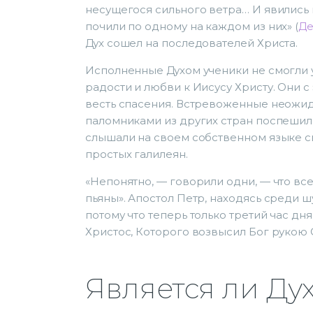
несущегося сильного ветра… И явились 
почили по одному на каждом из них» (
Де
Дух сошел на последователей Христа.
Исполненные Духом ученики не смогли 
радости и любви к Иисусу Христу. Они 
весть спасения. Встревоженные неожи
паломниками из других стран поспешил
слышали на своем собственном языке св
простых галилеян.
«Непонятно, — говорили одни, — что все
пьяны». Апостол Петр, находясь среди ш
потому что теперь только третий час дн
Христос, Которого возвысил Бог рукою С
Является ли Ду