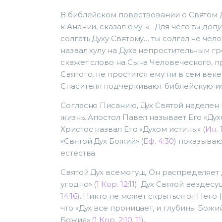
В библейском повествовании о Святом Д
к Анании, сказал ему: «…Для чего
ты допу
солгать Духу Святому… ты солгал не челов
назвал хулу на Духа непростительным гр
скажет слово на Сына Человеческого, пр
Святого, не простится ему ни в сем веке
Спасителя подчеркивают библейскую исти
Согласно Писанию, Дух Святой наделен
жизнь. Апостол Павел называет Его «Дух
Христос назвал Его «Духом истины» (
Ин. 
«Святой Дух Божий» (
Еф. 4:30
) показываю
естества.
Святой Дух всемогущ. Он распределяет 
угодно» (
1 Кор. 12:11
). Дух Святой вездесу
14:16
). Никто не может скрыться от Него 
что «Дух все проницает, и глубины Божий
Божия» (
1 Кор. 2:10, 11
).