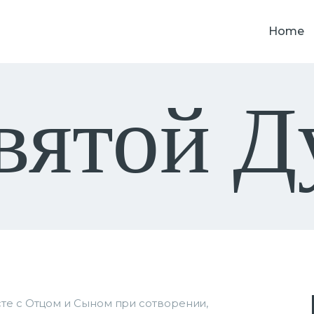
HOME
Home
PODCAST
О НАС
вятой Д
КОНТАКТЫ
те с Отцом и Сыном при сотворении,