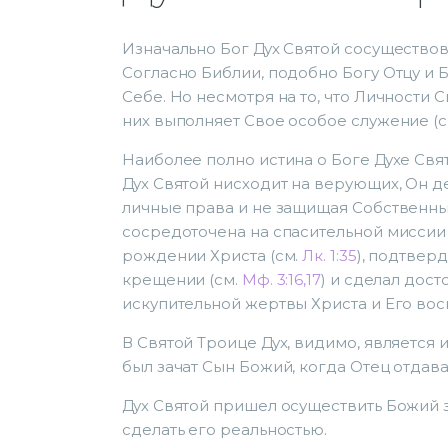
Изначально Бог Дух Святой сосуществов
Согласно Библии, подобно Богу Отцу и Б
Себе. Но несмотря на то, что Личности
них выполняет Свое особое служение (см.
Наиболее полно истина о Боге Духе Свя
Дух Святой нисходит на верующих, Он де
личные права и не защищая Собственны
сосредоточена на спасительной миссии 
рождении Христа (см.
Лк. 1:35
), подтвер
крещении (см.
Мф. 3:16,17
) и сделал дос
искупительной жертвы Христа и Его вос
В Святой Троице Дух, видимо, является 
был зачат Сын Божий, когда Отец отдава
Дух Святой пришел осуществить Божий 
сделать его реальностью.