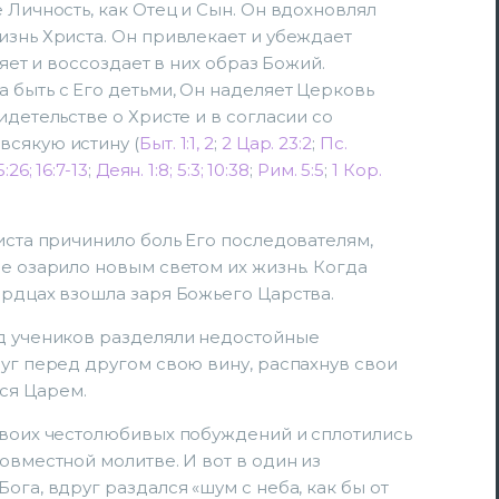
 Личность, как Отец и Сын. Он вдохновлял
изнь Христа. Он привлекает и убеждает
ляет и воссоздает в них образ Божий.
 быть с Его детьми, Он наделяет Церковь
идетельстве о Христе и в согласии со
всякую истину (
Быт. 1:1, 2
;
2 Цар. 23:2
;
Пс.
5:26; 16:7-13
;
Деян. 1:8; 5:3; 10:38
;
Рим. 5:5
;
1 Кор.
риста причинило боль Его последователям,
ие озарило новым светом их жизнь. Когда
ердцах взошла заря Божьего Царства.
ад учеников разделяли недостойные
руг перед другом свою вину, распахнув свои
ся Царем.
своих честолюбивых побуждений и сплотились
овместной молитве. И вот в один из
ога, вдруг раздался «шум с неба, как бы от