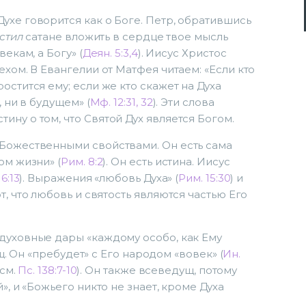
ухе говорится как о Боге. Петр, обратившись
стил
сатане вложить в сердце твое мысль
екам, а Богу» (
Деян. 5:3,4
). Иисус Христос
ехом. В Евангелии от Матфея читаем: «Если кто
остится ему; если же кто скажет на Духа
, ни в будущем» (
Мф. 12:31, 32
). Эти слова
ну о том, что Святой Дух является Богом.
 Божественными свойствами. Он есть сама
ом жизни» (
Рим. 8:2
). Он есть истина. Иисус
16:13
). Выражения «любовь Духа» (
Рим. 15:30
) и
т, что любовь и святость являются частью Его
духовные дары «каждому особо, как Ему
щ. Он «пребудет» с Его народом «вовек» (
Ин.
(см.
Пс. 138:7-10
). Он также всеведущ, потому
», и «Божьего никто не знает, кроме Духа