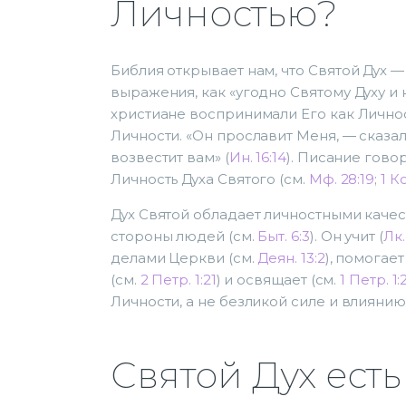
Личностью?
Библия открывает нам, что Святой Дух — 
выражения, как «угодно Святому Духу и н
христиане воспринимали Его как Личнос
Личности. «Он прославит Меня, — сказал
возвестит вам» (
Ин. 16:14
). Писание гово
Личность Духа Святого (см.
Мф. 28:19
;
1 Ко
Дух Святой обладает личностными каче
стороны людей (см.
Быт. 6:3
). Он учит (
Лк.
делами Церкви (см.
Деян. 13:2
), помогает
(см.
2 Петр. 1:21
) и освящает (см.
1 Петр. 1:
Личности, а не безликой силе и влиянию
Святой Дух ест