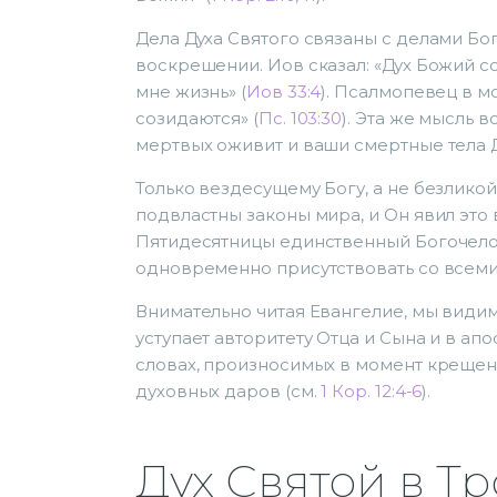
Дела Духа Святого связаны с делами Бога
воскрешении. Иов сказал: «Дух Божий с
мне жизнь» (
Иов 33:4
). Псалмопевец в м
созидаются» (
Пс. 103:30
). Эта же мысль 
мертвых оживит и ваши смертные тела Д
Только вездесущему Богу, а не безлико
подвластны законы мира, и Он явил это 
Пятидесятницы единственный Богочелов
одновременно присутствовать со всеми
Внимательно читая Евангелие, мы видим,
уступает авторитету Отца и Сына и в ап
словах, произносимых в момент крещен
духовных даров (см.
1 Кор. 12:4-6
).
Дух Святой в Т