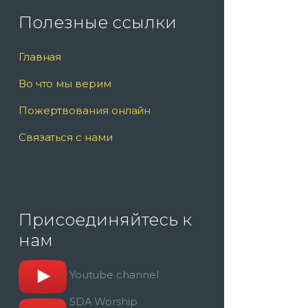
Полезные ссылки
Главная
Во что мы верим
Пожертвования онлайн
Связаться с нами
Присоединяйтесь к
нам
Youtube channel
SDA Worship