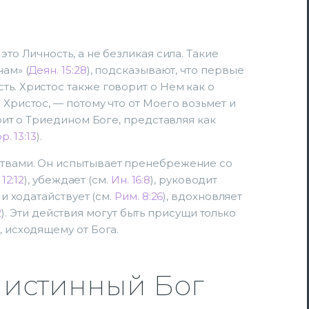
это Личность, а не безликая сила. Такие
ам» (
Деян. 15:28
), подсказывают, что первые
ть. Христос также говорит о Нем как о
 Христос, — потому что от Моего возьмет и
рит о Триедином Боге, представляя как
р. 13:13
).
ствами. Он испытывает пренебрежение со
 12:12
), убеждает (см.
Ин. 16:8
), руководит
 и ходатайствует (см.
Рим. 8:26
), вдохновляет
2
). Эти действия могут быть присущи только
, исходящему от Бога.
ь истинный Бог