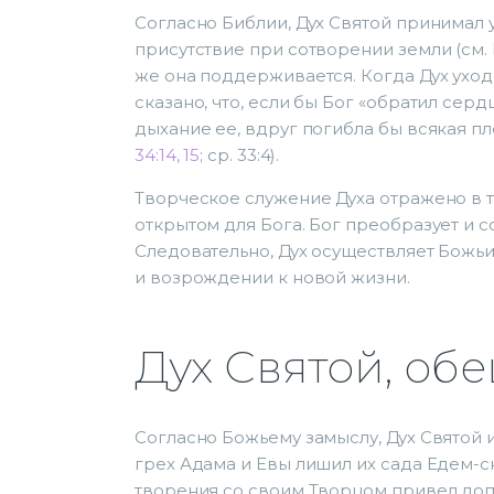
Согласно Библии, Дух Святой принимал у
присутствие при сотворении земли (см. Б
же она поддерживается. Когда Дух уход
сказано, что, если бы Бог «обратил сердц
дыхание ее, вдруг погибла бы всякая пло
34:14, 15
; ср. 33:4).
Творческое служение Духа отражено в т
открытом для Бога. Бог преобразует и с
Следовательно, Дух осуществляет Божь
и возрождении к новой жизни.
Дух Святой, о
Согласно Божьему замыслу, Дух Святой 
грех Адама и Евы лишил их сада Едем-с
творения со своим Творцом привел доп