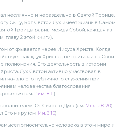
ал неслиянно и нераздельно в Святой Троице.
огу Сыну, Бог Святой Дух имеет жизнь в Самом
 Святой Троицы равны между Собой, каждая из
 главу 2 этой книги).
том открывается через Иисуса Христа. Когда
йствует как «Дух Христа», не притязая на Свои
е полномочия. Его деятельность в истории
Христа. Дух Святой активно участвовал в
дил начало Его публичного служения при
тоянием человечества благословения
кресения (см.
Рим. 8:11
).
исполнителем. От Святого Духа (см.
Мф. 1:18-20
)
л Его миру (см.
Ин. 3:16
).
замысел относительно человека в этом мире и