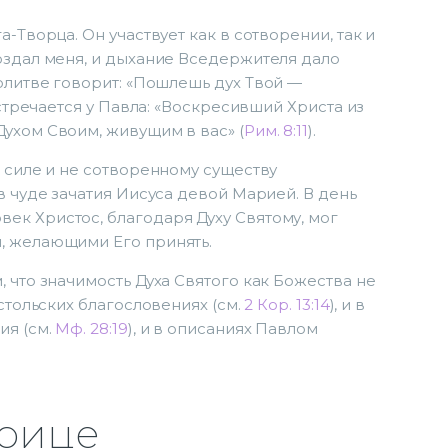
-Творца. Он участвует как в сотворении, так и
оздал меня, и дыхание Вседержителя дало
олитве говорит: «Пошлешь дух Твой —
встречается у Павла: «Воскресивший Христа из
ухом Своим, живущим в вас» (
Рим. 8:11
).
й силе и не сотворенному существу
в чуде зачатия Иисуса девой Марией. В день
ек Христос, благодаря Духу Святому, мог
, желающими Его принять.
 что значимость Духа Святого как Божества не
остольских благословениях (см.
2 Кор. 13:14
), и в
ия (см.
Мф. 28:19
), и в описаниях Павлом
роице