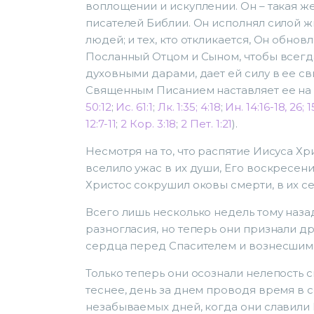
воплощении и искуплении. Он – такая же
писателей Библии. Он исполнял силой ж
людей; и тех, кто откликается, Он обнов
Посланный Отцом и Сыном, чтобы всегда
духовными дарами, дает ей силу в ее св
Священным Писанием наставляет ее на 
50:12
;
Ис. 61:1
;
Лк. 1:35; 4:18
;
Ин. 14:16-18, 26; 1
12:7-11
;
2 Кор. 3:18
;
2 Пет. 1:21
).
Несмотря на то, что распятие Иисуса Х
вселило ужас в их души, Его воскресен
Христос сокрушил оковы смерти, в их с
Всего лишь несколько недель тому наз
разногласия, но теперь они признали д
сердца перед Спасителем и вознесшим
Только теперь они осознали нелепость 
теснее, день за днем проводя время в с
незабываемых дней, когда они славили Б