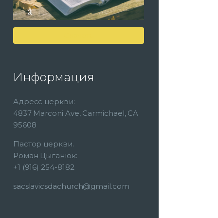
Скачать
Информация
Адресс церкви:
4837 Marconi Ave, Carmichael, CA
95608
Пастор церкви.
Роман Цыганюк:
+1 (916) 254-8182
sacslavicsdachurch@gmail.com