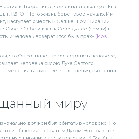
частие в Творении, о чем свидетельствует Его
ыт, 1:2). От Него жизнь берет свое начало, Им
ит, наступает смерть. В Священном Писании
е Свое к Себе и взял к Себе дух ее (земли) и
ть, и человек возвратился бы в прах» (
Иов
ом, что Он созидает новое сердце в человеке,
озидает человека силою Духа Святого.
и намерения в таинстве воплощения, творении
бещанный миру
изначально должен был обитать в человеке. Но
кого и общения со Святым Духом. Этот разрыв
отопную цивилизацию к трагедии. И Бог был