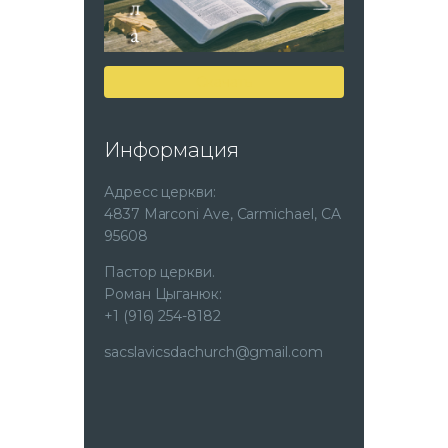
Скачать
Информация
Адресс церкви:
4837 Marconi Ave, Carmichael, CA
95608
Пастор церкви.
Роман Цыганюк:
+1 (916) 254-8182
sacslavicsdachurch@gmail.com